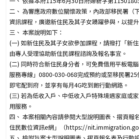
一、 依據本府115年6月30日府婦新字第115018
二、 為響應政府數位關懷政策，內政部移民署（下
資訊課程，廣邀新住民及其子女踴躍參與，以提升
三、 本案說明如下：
(一) 如新住民及其子女欲參加課程，請撥打「新住民
由專人受理協助新住民課程諮詢及報名事宜。
(二) 同時符合新住民身分者，可免費借用平板電
服務專線」0800-030-068完成預約或至移民
即宅配到府，並享有每月4G吃到飽行動網路。
(三) 若為低收入戶、中低收入戶特殊境遇家庭或
用服務。
四、 本案相關內容請參閱大型說明圖表、摺頁報
住民數位資訊e網」（https://nit.immigration.
五、 檢附旨案大型說明圖表、摺頁報名表及行動