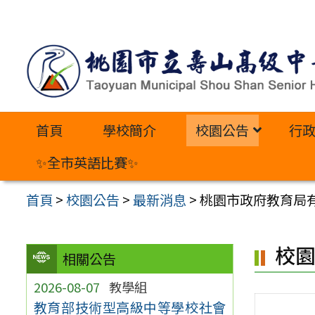
跳
至
主
要
內
首頁
學校簡介
校園公告
行
容
區
✨全市英語比賽✨
首頁
>
校園公告
>
最新消息
>
桃園市政府教育局
校
相關公告
2026-08-07
教學組
教育部技術型高級中等學校社會