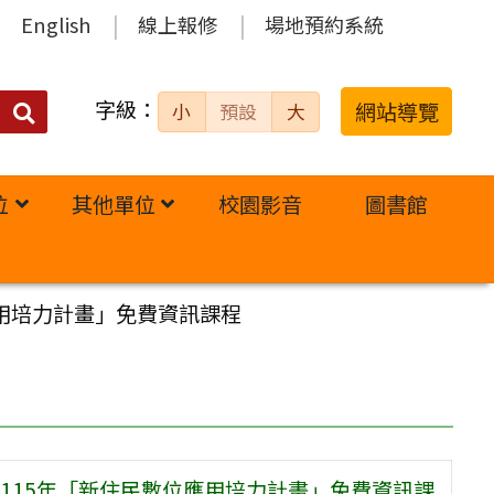
English
線上報修
場地預約系統
字級：
送出
網站導覽
小
預設
大
搜
尋：
位
其他單位
校園影音
圖書館
用培力計畫」免費資訊課程
115年「新住民數位應用培力計畫」免費資訊課