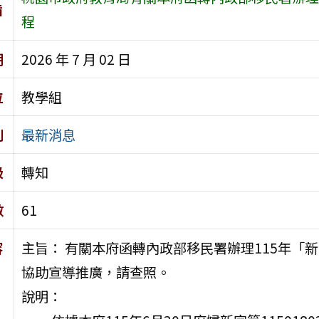
旨
程
期
2026 年 7 月 02 日
位
教學組
別
最新消息
級
轉知
數
61
容
主旨： 有關本府函轉內政部移民署辦理115年「
協助宣導推廣，請查照。
說明：