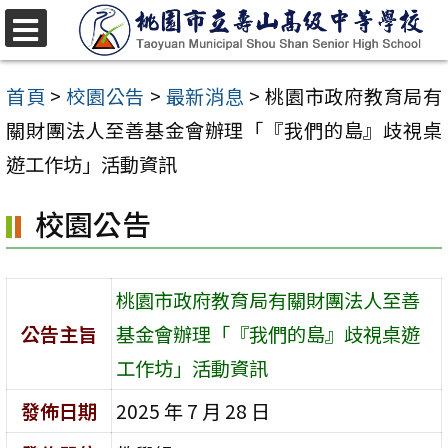
跳
至
選
單
主
首頁
>
校園公告
>
最新消息
>
桃園市政府教育局有
要
關財團法人至善基金會辦理「『我們的島』歧視桌
內
遊工作坊」活動資訊
容
校園公告
區
桃園市政府教育局有關財團法人至善
公告主旨
基金會辦理「『我們的島』歧視桌遊
工作坊」活動資訊
發佈日期
2025 年 7 月 28 日