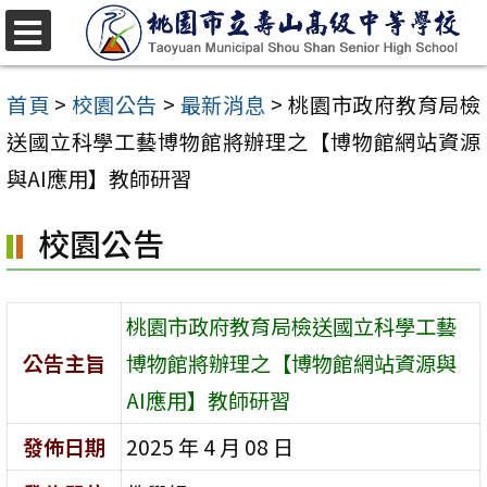
跳
至
選
單
主
首頁
>
校園公告
>
最新消息
>
桃園市政府教育局檢
要
送國立科學工藝博物館將辦理之【博物館網站資源
內
與AI應用】教師研習
容
校園公告
區
桃園市政府教育局檢送國立科學工藝
公告主旨
博物館將辦理之【博物館網站資源與
AI應用】教師研習
發佈日期
2025 年 4 月 08 日