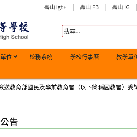
壽山 igt+
壽山 FB
壽山 IG
政單位
校務系統
學校行事曆
教學單
檢送教育部國民及學前教育署（以下簡稱國教署）委
園公告