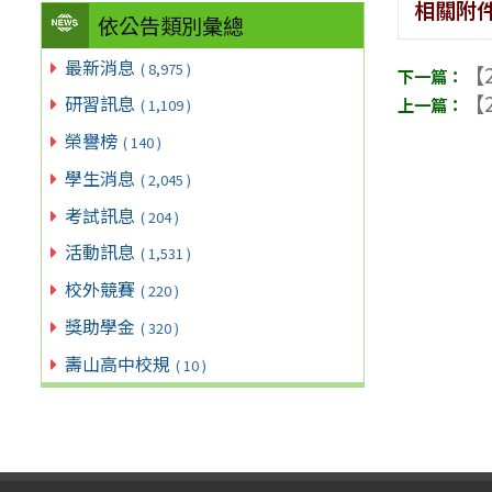
相關附
依公告類別彙總
最新消息
( 8,975 )
【2
【2
研習訊息
( 1,109 )
榮譽榜
( 140 )
學生消息
( 2,045 )
考試訊息
( 204 )
活動訊息
( 1,531 )
校外競賽
( 220 )
獎助學金
( 320 )
壽山高中校規
( 10 )