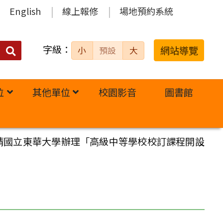
English
線上報修
場地預約系統
字級：
送出
網站導覽
小
預設
大
搜
尋：
位
其他單位
校園影音
圖書館
請國立東華大學辦理「高級中等學校校訂課程開設