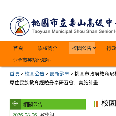
跳
至
主
要
內
首頁
學校簡介
校園公告
行
容
區
✨全市英語比賽✨
首頁
>
校園公告
>
最新消息
>
桃園市政府教育局
原住民族教育經驗分享研習會」實施計畫
校
相關公告
2026-08-06
教學組