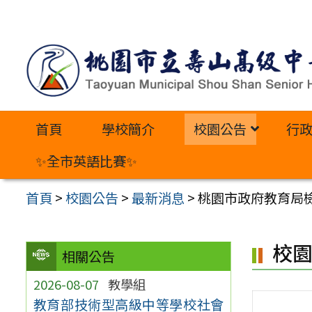
跳
至
主
要
內
首頁
學校簡介
校園公告
行
容
區
✨全市英語比賽✨
首頁
>
校園公告
>
最新消息
>
桃園市政府教育局
校
相關公告
2026-08-07
教學組
教育部技術型高級中等學校社會