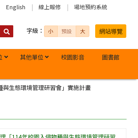
English
線上報修
場地預約系統
字級：
送出
網站導覽
小
預設
大
搜
尋：
位
其他單位
校園影音
圖書館
種與生態環境管理研習會」實施計畫
理「114年校園入侵物種與生態環境管理研習