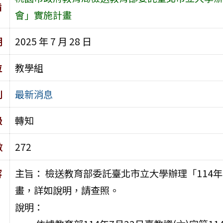
旨
會」實施計畫
期
2025 年 7 月 28 日
位
教學組
別
最新消息
級
轉知
數
272
容
主旨： 檢送教育部委託臺北市立大學辦理「114
畫，詳如說明，請查照。
說明：