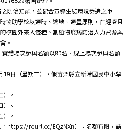
0076529號函辦理。
病之防治知能，並配合宣導生態環境營造之重
時協助學校以適時、適地、適量原則，在經濟且
的校園外來入侵種、動植物疫病防治人力資源與
會。
，實體場次參與名額以80名、線上場次參與名額
年8月19日（星期二），假苗栗縣立新港國民中小學
期三）。
期四）。
期五）。
s://reurl.cc/EQzNXn）。名額有限，請