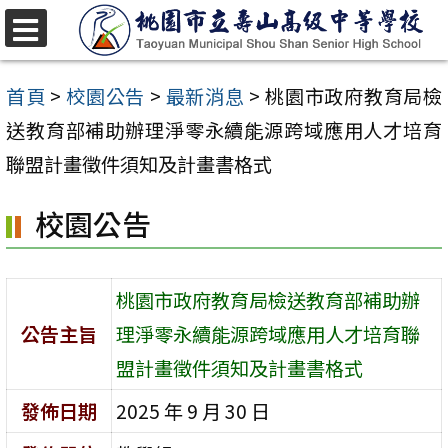
跳
至
選
單
主
首頁
>
校園公告
>
最新消息
>
桃園市政府教育局檢
要
送教育部補助辦理淨零永續能源跨域應用人才培育
內
聯盟計畫徵件須知及計畫書格式
容
校園公告
區
桃園市政府教育局檢送教育部補助辦
公告主旨
理淨零永續能源跨域應用人才培育聯
盟計畫徵件須知及計畫書格式
發佈日期
2025 年 9 月 30 日