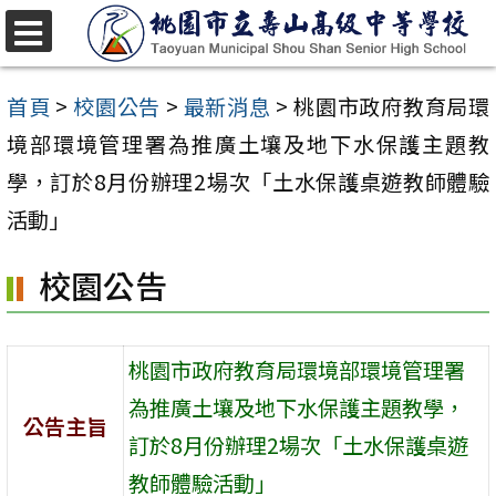
跳
至
選
單
主
首頁
>
校園公告
>
最新消息
>
桃園市政府教育局環
要
境部環境管理署為推廣土壤及地下水保護主題教
內
學，訂於8月份辦理2場次「土水保護桌遊教師體驗
容
活動」
區
校園公告
桃園市政府教育局環境部環境管理署
為推廣土壤及地下水保護主題教學，
公告主旨
訂於8月份辦理2場次「土水保護桌遊
教師體驗活動」