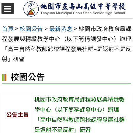
跳
至
選
單
主
首頁
>
校園公告
>
最新消息
>
桃園市政府教育局課
要
程發展與精緻教學中心（以下簡稱課發中心）辦理
內
「高中自然科教師跨校課程發展社群–是返射不是反
容
射」研習
區
校園公告
桃園市政府教育局課程發展與精緻教
學中心（以下簡稱課發中心）辦理
公告主旨
「高中自然科教師跨校課程發展社群–
是返射不是反射」研習