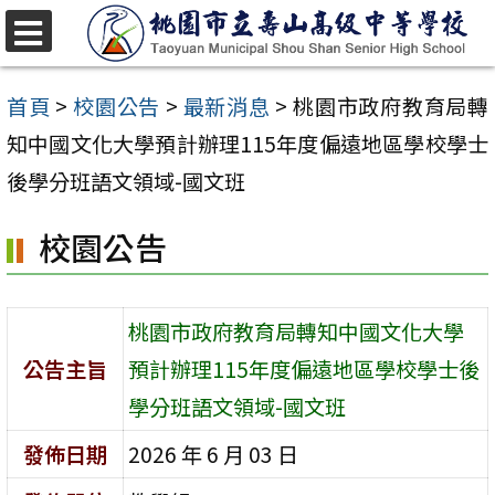
跳
至
選
單
主
首頁
>
校園公告
>
最新消息
>
桃園市政府教育局轉
要
知中國文化大學預計辦理115年度偏遠地區學校學士
內
後學分班語文領域-國文班
容
校園公告
區
桃園市政府教育局轉知中國文化大學
公告主旨
預計辦理115年度偏遠地區學校學士後
學分班語文領域-國文班
發佈日期
2026 年 6 月 03 日