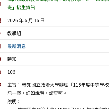
旨
班」招生資訊
期
2026 年 6 月 16 日
位
教學組
別
最新消息
級
轉知
數
106
容
主旨： 轉知國立政治大學辦理「115年度中等學
訊一案，詳如說明，請查照。
說明：