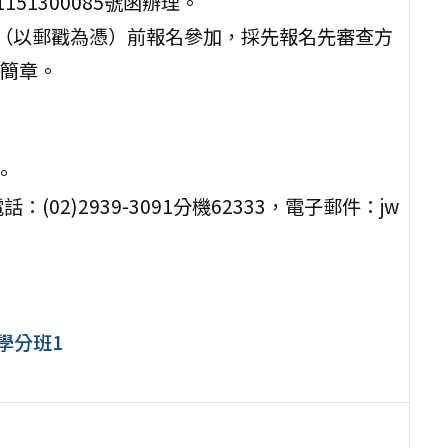
51300085號函辦理。
2日（以郵戳為憑）前報名參加，採先報名先審查方
簡章。
。
2)2939-3091分機62333，電子郵件：jw
學分班1