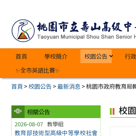
跳
至
主
要
內
首頁
學校簡介
校園公告
行
容
區
✨全市英語比賽✨
首頁
>
校園公告
>
最新消息
>
桃園市政府教育局
校
相關公告
2026-08-07
教學組
教育部技術型高級中等學校社會