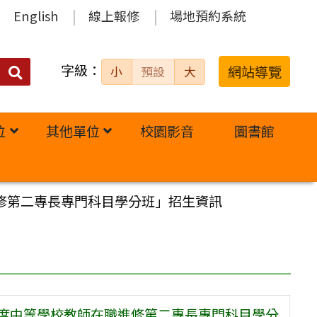
English
線上報修
場地預約系統
字級：
送出
網站導覽
小
預設
大
搜
尋：
位
其他單位
校園影音
圖書館
修第二專長專門科目學分班」招生資訊
年度中等學校教師在職進修第二專長專門科目學分