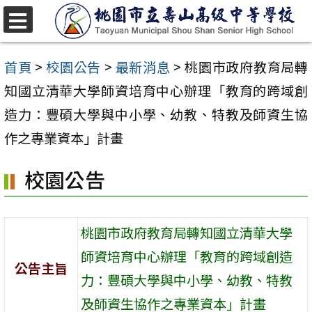
跳
至
選
單
主
首頁
>
校園公告
>
最新消息
>
桃園市政府教育局轉
要
知國立清華大學師資培育中心辦理「教育的跨域創
內
造力：豐碩大學與中小學、幼教、特教及師資生協
容
作之專業資本」計畫
區
校園公告
桃園市政府教育局轉知國立清華大學
師資培育中心辦理「教育的跨域創造
公告主旨
力：豐碩大學與中小學、幼教、特教
及師資生協作之專業資本」計畫