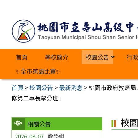
跳
至
主
要
內
首頁
學校簡介
校園公告
行
容
區
✨全市英語比賽✨
首頁
>
校園公告
>
最新消息
>
桃園市政府教育局
修第二專長學分班」
校
相關公告
2026-08-07
教學組