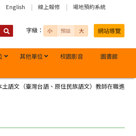
English
線上報修
場地預約系統
字級：
送出
網站導覽
小
預設
大
搜
尋：
位
其他單位
校園影音
圖書館
校本土語文（臺灣台語、原住民族語文）教師在職進