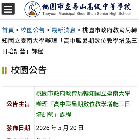
跳
至
選
單
主
首頁
>
校園公告
>
最新消息
>
桃園市政府教育局轉
要
知國立臺南大學辦理「高中職暑期數位教學增能三
內
日培訓營」課程
容
校園公告
區
桃園市政府教育局轉知國立臺南大學
公告主旨
辦理「高中職暑期數位教學增能三日
培訓營」課程
發佈日期
2026 年 5 月 20 日