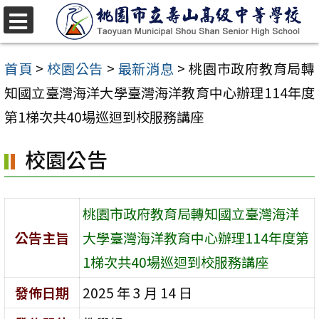
跳
至
選
單
主
首頁
>
校園公告
>
最新消息
>
桃園市政府教育局轉
要
知國立臺灣海洋大學臺灣海洋教育中心辦理114年度
內
第1梯次共40場巡迴到校服務講座
容
校園公告
區
桃園市政府教育局轉知國立臺灣海洋
公告主旨
大學臺灣海洋教育中心辦理114年度第
1梯次共40場巡迴到校服務講座
發佈日期
2025 年 3 月 14 日