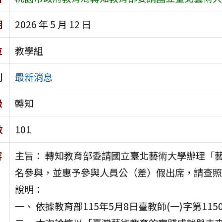
期
2026 年 5 月 12 日
位
教學組
別
最新消息
級
轉知
數
101
容
主旨： 轉知教育部委請國立臺北藝術大學辦理「
名參與，並惠予參與人員公（差）假出席，請查照
說明：
一、 依據教育部115年5月8日臺教師(一)字第1150