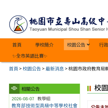
跳
至
主
要
內
首頁
學校簡介
校園公告
行
容
區
✨全市英語比賽✨
首頁
>
校園公告
>
最新消息
>
桃園市政府教育局
校
相關公告
2026-08-07
教學組
教育部技術型高級中等學校社會
公告主