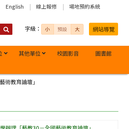
English
線上報修
場地預約系統
字級：
送出
網站導覽
小
預設
大
搜
尋：
位
其他單位
校園影音
圖書館
國藝術教育論壇」
學辦理「藝教30－全國藝術教育論壇」