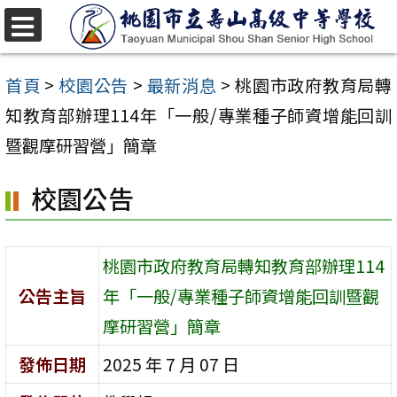
跳
至
選
單
主
首頁
>
校園公告
>
最新消息
>
桃園市政府教育局轉
要
知教育部辦理114年「一般/專業種子師資增能回訓
內
暨觀摩研習營」簡章
容
校園公告
區
桃園市政府教育局轉知教育部辦理114
公告主旨
年「一般/專業種子師資增能回訓暨觀
摩研習營」簡章
發佈日期
2025 年 7 月 07 日