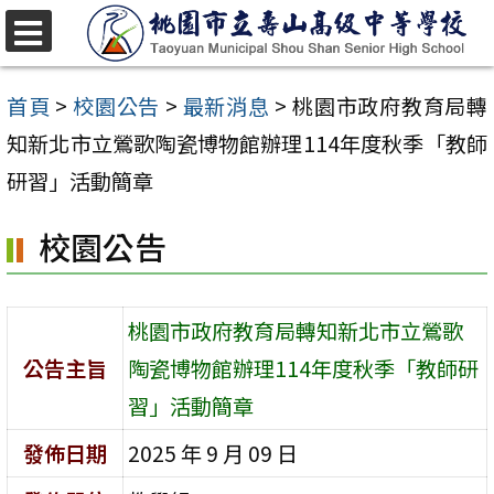
跳
至
選
單
主
首頁
>
校園公告
>
最新消息
>
桃園市政府教育局轉
要
知新北市立鶯歌陶瓷博物館辦理114年度秋季「教師
內
研習」活動簡章
容
校園公告
區
桃園市政府教育局轉知新北市立鶯歌
公告主旨
陶瓷博物館辦理114年度秋季「教師研
習」活動簡章
發佈日期
2025 年 9 月 09 日