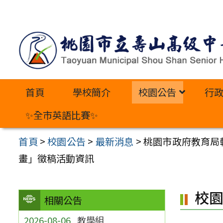
跳
至
主
要
內
首頁
學校簡介
校園公告
行
容
區
✨全市英語比賽✨
首頁
>
校園公告
>
最新消息
>
桃園市政府教育局轉知
畫」徵稿活動資訊
校
相關公告
2026-08-06
教學組