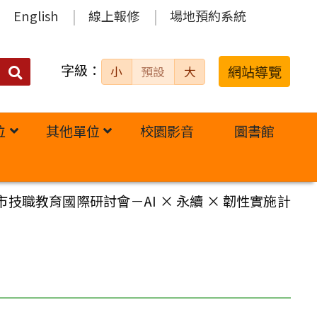
English
線上報修
場地預約系統
字級：
送出
網站導覽
小
預設
大
搜
尋：
位
其他單位
校園影音
圖書館
市技職教育國際研討會－AI × 永續 × 韌性實施計