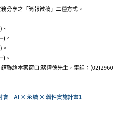
實務分享之「簡報徵稿」二種方式。
)。
一)。
)。
一)。
聯絡本案窗口:蔡耀德先生，電話：(02)2960
討會－AI × 永續 × 韌性實施計畫1