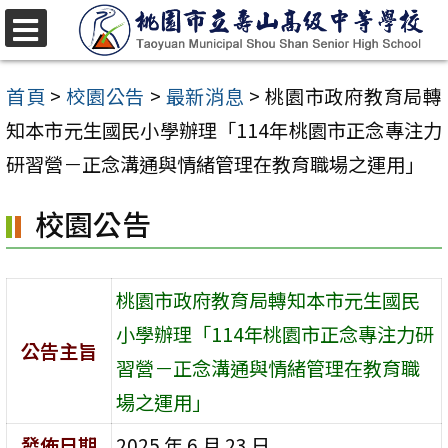
跳
至
選
單
主
首頁
>
校園公告
>
最新消息
>
桃園市政府教育局轉
要
知本市元生國民小學辦理「114年桃園市正念專注力
內
研習營－正念溝通與情緒管理在教育職場之運用」
容
校園公告
區
桃園市政府教育局轉知本市元生國民
小學辦理「114年桃園市正念專注力研
公告主旨
習營－正念溝通與情緒管理在教育職
場之運用」
發佈日期
2025 年 6 月 23 日