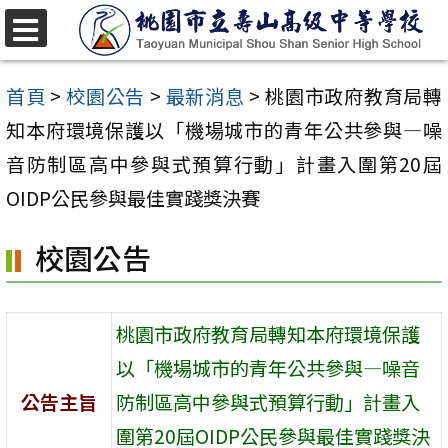
跳
至
選
單
主
首頁
>
校園公告
>
最新消息
>
桃園市政府教育局轉
要
知本府環境保護以「機場城市的青年公共參與—噪
內
音防制區高中參與式預算行動」計畫入圍第20屆
容
OIDP公民參與最佳實踐獎決賽
區
校園公告
桃園市政府教育局轉知本府環境保護
以「機場城市的青年公共參與—噪音
公告主旨
防制區高中參與式預算行動」計畫入
圍第20屆OIDP公民參與最佳實踐獎決