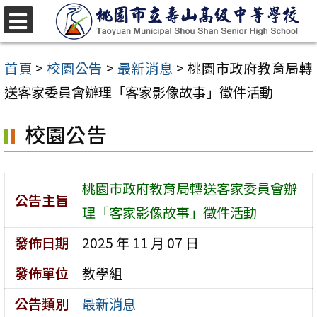
跳
至
選
單
主
首頁
>
校園公告
>
最新消息
>
桃園市政府教育局轉
要
送客家委員會辦理「客家影像故事」徵件活動
內
校園公告
容
區
桃園市政府教育局轉送客家委員會辦
公告主旨
理「客家影像故事」徵件活動
發佈日期
2025 年 11 月 07 日
發佈單位
教學組
公告類別
最新消息