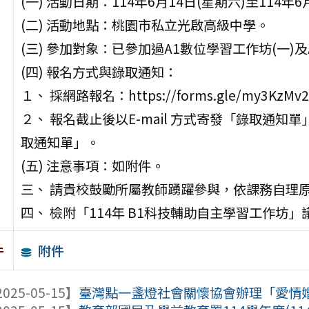
(一) 活動日期：114年6月14日(星期六)至114年6
(二) 活動地點：桃園市私立光啟高級中學。
(三) 參加對象：已參加過A1數位學習工作坊(一)
(四) 報名方式與錄取通知：
１、 採網路報名：https://forms.gle/my3KzMv
２、 報名截止後以E-mail 方式寄發「錄取通
取通知單」。
(五) 注意事項：如附件。
三、 請貴校鼓勵所屬教師踴躍參與，依課務自理原
四、 檢附「114年 B1科技輔助自主學習工作坊」
附件
件
025-05-15】
臺灣點一盞燈社會關懷協會辦理「愛情婚姻