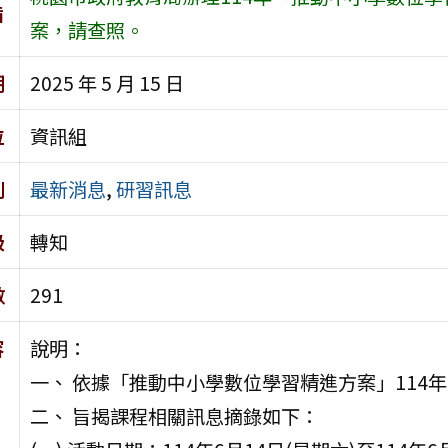
旨
案，請查照。
期
2025 年 5 月 15 日
位
資訊組
別
最新消息
,
研習訊息
級
轉知
數
291
容
說明：
一、 依據「推動中小學數位學習精進方案」114
二、 旨揭課程相關訊息摘錄如下：