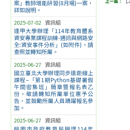
【2
案」教師增能研習(8月場)一案，
詳如說明。
2025-07-02
資訊組
逢甲大學辦理「114年教育體系
資安專業課程訓練-通訊與網路安
全:資安事件分析」(如附件)，請
查照並轉知所屬。
2025-06-27
資訊組
國立臺北大學辦理同步遠距線上
課程–「第1期Python基礎暑假
午間密集班」簡章暨報名表乙
份，敬請轉知所屬單位惠予公
告，並鼓勵所屬人員踴躍報名參
加。
2025-06-27
資訊組
桃園市政府教育局辦理114年