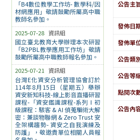
公告主
「B4數位教學工作坊- 數學科/因
材網應用」敬請鼓勵所屬高中職
教師名參加。
發佈日
2025-07-28
資訊組
國立臺北教育大學辦理本次研習
發佈單
「B2PBL教學應用工作坊」敬請
鼓勵所屬高中職教師報名參加。
公告類
2025-07-21
資訊組
公告等
台灣E化資安分析管理協會訂於
114年8月15日（星期五）舉辦
點閱次
資安新知科技-線上影音直播研習
課程-「資安鑑識課程-系列Ⅰ初
公告內
級課程：駭客 & AI 偵蒐騙術大解
密：兼談物聯網 & Zero Trust 安
全架構趨勢- 資安之自我演練及
防護」，敬邀貴單位相關人員報
名參加。