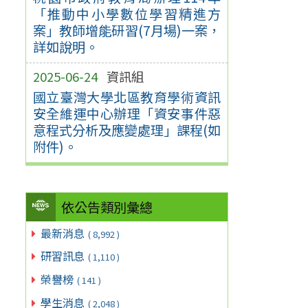
「推動中小學數位學習精進方
案」教師增能研習(7月場)一案，
詳如說明。
2025-06-24
資訊組
國立臺灣大學北區教育學術資訊
安全維運中心辦理「資安事件惡
意程式分析及應變處理」課程(如
附件)。
依公告類別彙總
最新消息
( 8,992 )
研習訊息
( 1,110 )
榮譽榜
( 141 )
學生消息
( 2,048 )