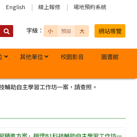
English
線上報修
場地預約系統
字級：
送出
網站導覽
小
預設
大
搜
尋：
位
其他單位
校園影音
圖書館
科技輔助自主學習工作坊一案，請查照。
習精進方案」辦理B1科技輔助自主學習工作坊一