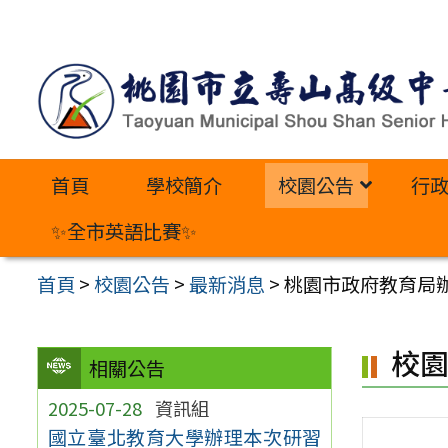
跳
至
主
要
內
首頁
學校簡介
校園公告
行
容
區
✨全市英語比賽✨
首頁
>
校園公告
>
最新消息
>
桃園市政府教育局
校
相關公告
2025-07-28
資訊組
國立臺北教育大學辦理本次研習