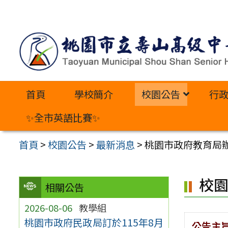
跳
至
主
要
內
首頁
學校簡介
校園公告
行
容
區
✨全市英語比賽✨
首頁
>
校園公告
>
最新消息
>
桃園市政府教育局
校
相關公告
2026-08-06
教學組
桃園市政府民政局訂於115年8月
公告主