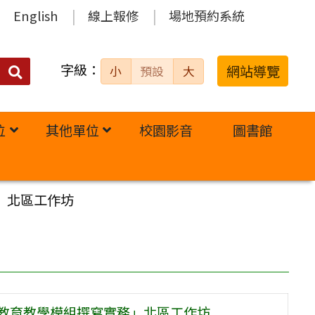
English
線上報修
場地預約系統
字級：
送出
網站導覽
小
預設
大
搜
尋：
位
其他單位
校園影音
圖書館
」北區工作坊
災教育教學模組撰寫實務」北區工作坊