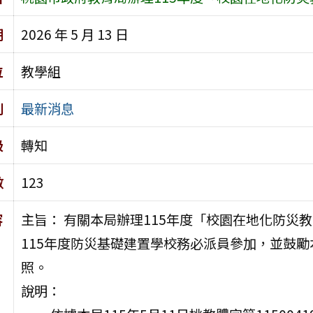
期
2026 年 5 月 13 日
位
教學組
別
最新消息
級
轉知
數
123
容
主旨： 有關本局辦理115年度「校園在地化防災
115年度防災基礎建置學校務必派員參加，並鼓
照。
說明：