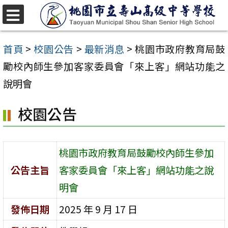
跳
至
選
單
主
首頁
>
校園公告
>
最新消息
>
桃園市政府教育局鼓
要
勵校內師生參加客家委員會「來上客」網站功能之
內
說明會
容
校園公告
區
桃園市政府教育局鼓勵校內師生參加
公告主旨
客家委員會「來上客」網站功能之說
明會
發佈日期
2025 年 9 月 17 日