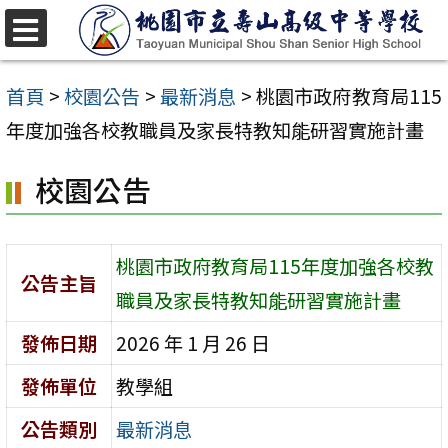
跳
至
選
單
主
首頁
>
校園公告
>
最新消息
>
桃園市政府教育局115
要
年度加強各校教職員及家長特教知能研習實施計畫
內
校園公告
容
區
桃園市政府教育局115年度加強各校教
公告主旨
職員及家長特教知能研習實施計畫
發佈日期
2026 年 1 月 26 日
發佈單位
教學組
公告類別
最新消息