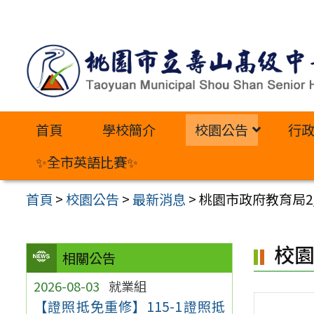
跳
至
主
要
內
首頁
學校簡介
校園公告
行
容
區
✨全市英語比賽✨
首頁
>
校園公告
>
最新消息
>
桃園市政府教育局2
校
相關公告
2026-08-03
就業組
【證照抵免重修】115-1證照抵