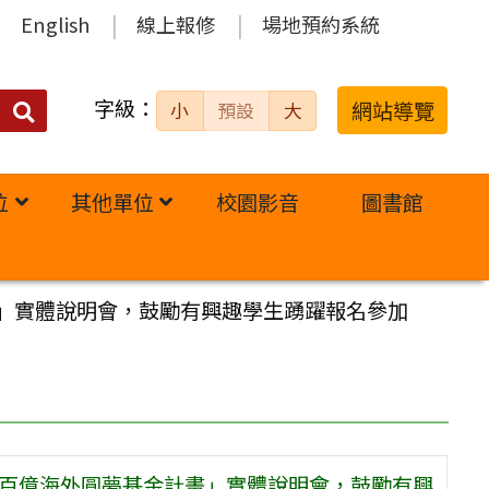
English
線上報修
場地預約系統
字級：
送出
網站導覽
小
預設
大
搜
尋：
位
其他單位
校園影音
圖書館
畫」實體說明會，鼓勵有興趣學生踴躍報名參加
青年百億海外圓夢基金計畫」實體說明會，鼓勵有興