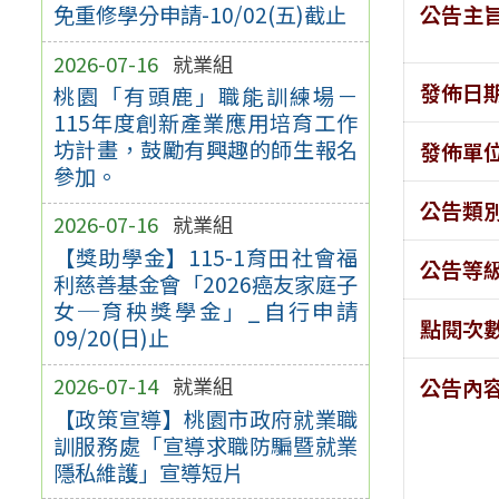
公告主
免重修學分申請-10/02(五)截止
2026-07-16
就業組
發佈日
桃園「有頭鹿」職能訓練場－
115年度創新產業應用培育工作
坊計畫，鼓勵有興趣的師生報名
發佈單
參加。
公告類
2026-07-16
就業組
【獎助學金】115-1育田社會福
公告等
利慈善基金會「2026癌友家庭子
女─育秧獎學金」_自行申請
點閱次
09/20(日)止
2026-07-14
就業組
公告內
【政策宣導】桃園市政府就業職
訓服務處「宣導求職防騙暨就業
隱私維護」宣導短片