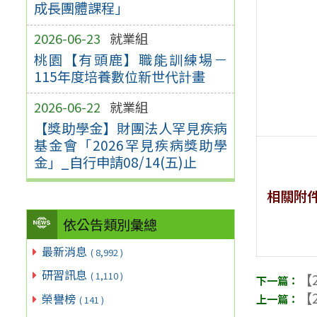
成長團體課程」
2026-06-23
就業組
桃園【有頭鹿】職能訓練場－
115年度培養數位新世代計畫
2026-06-22
就業組
【獎助學金】財團法人罕見疾病
基金會「2026罕見疾病獎助學
金」_自行申請08/14(五)止
相關附
依公告類別彙總
最新消息
( 8,992 )
研習訊息
( 1,110 )
【2
【2
榮譽榜
( 141 )