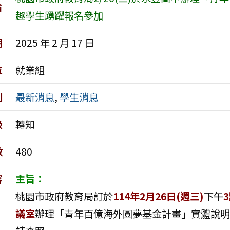
旨
趣學生踴躍報名參加
期
2025 年 2 月 17 日
位
就業組
別
最新消息
,
學生消息
級
轉知
數
480
容
主旨：
桃園市政府教育局訂於
114年2月26日(週三)
下午
議室
辦理「青年百億海外圓夢基金計畫」實體說明