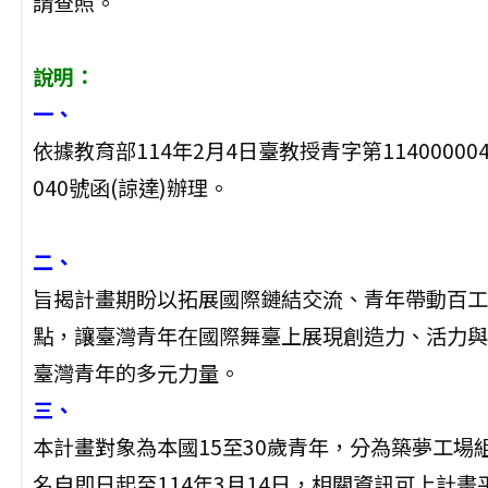
請查照。
說明：
一、
依據教育部114年2月4日臺教授青字第11400000
040號函(諒達)辦理。
二、
旨揭計畫期盼以拓展國際鏈結交流、青年帶動百工
點，讓臺灣青年在國際舞臺上展現創造力、活力與
臺灣青年的多元力量。
三、
本計畫對象為本國15至30歲青年，分為築夢工場
名自即日起至114年3月14日，相關資訊可上計畫平臺查詢（h