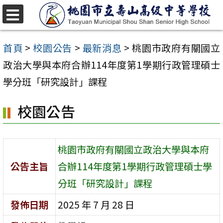
跳
至
選
單
主
首頁
>
校園公告
>
最新消息
>
桃園市政府有關國立
要
政治大學與本府合辦114年度第1學期行政管理碩士
內
學分班「研究設計」課程
容
校園公告
區
桃園市政府有關國立政治大學與本府
公告主旨
合辦114年度第1學期行政管理碩士學
分班「研究設計」課程
發佈日期
2025 年 7 月 28 日