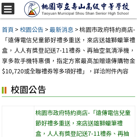
跳
至
選
單
主
首頁
>
校園公告
>
最新消息
>
桃園市政府特約商店-
要
「遠傳電信兒童節好禮多重送，來店送雄獅蠟筆禮
內
盒，人人有獎登記送7-11禮券、再抽空氣清淨機，
容
享多款手機特惠價，指定方案最高加贈遠傳購物金
區
$10,720或全聯禮券等多項好禮」，詳洽附件內容
校園公告
桃園市政府特約商店-「遠傳電信兒童
節好禮多重送，來店送雄獅蠟筆禮
盒，人人有獎登記送7-11禮券、再抽