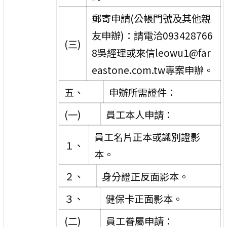
郵寄申請(公帳門號及其他親
友申辦)：請電洽093428766
(三)
8吳經理或來信leowu1@far
eastone.com.tw專案申辦。
五、
申辦所需證件：
(一)
員工本人申請：
員工名片正本或識別證影
１、
本。
２、
身分證正反面影本。
３、
健保卡正面影本。
(二)
員工眷屬申請：