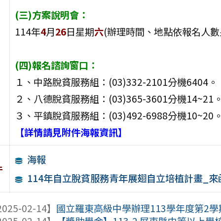
(三)方案說明會：
114年
4
月
26
日星期
六
(辦理時間、地點依報名人數
(四)報名諮詢窗口：
１、中路脫貧服務組：(03)332-2101分機6404。
２、八德脫貧服務組：(03)365-3601分機14~21
３、平鎮脫貧服務組：(03)492-6988分機10~20
【詳情請見附件海報資訊】
海報
件
114年自立脫貧服務青年展翅自立培植計畫_來
025-02-14】
國立羅東高級中學辦理113學年度第2學期