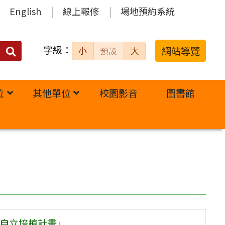
English
線上報修
場地預約系統
字級：
送出
網站導覽
小
預設
大
搜
尋：
位
其他單位
校園影音
圖書館
翅自立培植計畫」