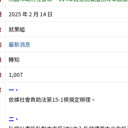
期
2025 年 2 月 14 日
位
就業組
別
最新消息
級
轉知
數
1,007
容
一、
依據社會救助法第15-1條規定辦理。
二、