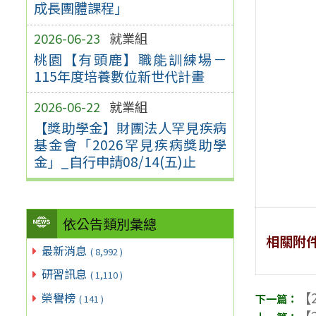
成長團體課程」
2026-06-23
就業組
桃園【有頭鹿】職能訓練場－
115年度培養數位新世代計畫
2026-06-22
就業組
【獎助學金】財團法人罕見疾病
基金會「2026罕見疾病獎助學
金」_自行申請08/14(五)止
依公告類別彙總
相關附
最新消息
( 8,992 )
研習訊息
( 1,110 )
【2
榮譽榜
( 141 )