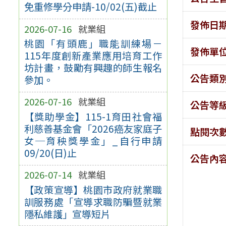
免重修學分申請-10/02(五)截止
發佈日
2026-07-16
就業組
桃園「有頭鹿」職能訓練場－
發佈單
115年度創新產業應用培育工作
坊計畫，鼓勵有興趣的師生報名
公告類
參加。
2026-07-16
就業組
公告等
【獎助學金】115-1育田社會福
利慈善基金會「2026癌友家庭子
點閱次
女─育秧獎學金」_自行申請
09/20(日)止
公告內
2026-07-14
就業組
【政策宣導】桃園市政府就業職
訓服務處「宣導求職防騙暨就業
隱私維護」宣導短片