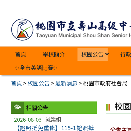
跳
至
主
要
內
首頁
學校簡介
校園公告
行
容
區
✨全市英語比賽✨
首頁
>
校園公告
>
最新消息
>
桃園市政府社會局 
校
相關公告
2026-08-03
就業組
【證照抵免重修】115-1證照抵
公告主