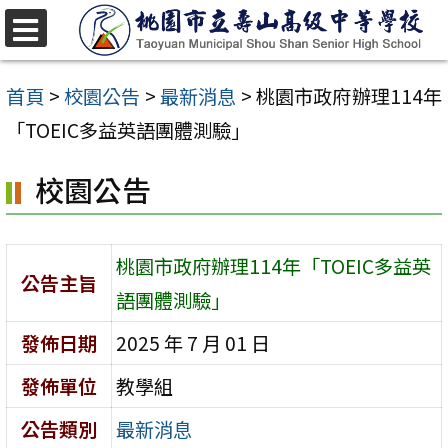
跳
至
選
單
主
首頁
>
校園公告
>
最新消息
>
桃園市政府辦理114年
要
「TOEIC多益英語團體測驗」
內
校園公告
容
區
桃園市政府辦理114年「TOEIC多益英
公告主旨
語團體測驗」
發佈日期
2025 年 7 月 01 日
發佈單位
教學組
公告類別
最新消息