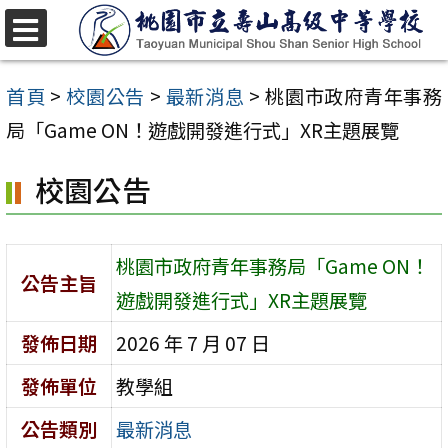
跳
至
選
單
主
首頁
>
校園公告
>
最新消息
>
桃園市政府青年事務
要
局「Game ON！遊戲開發進行式」XR主題展覽
內
校園公告
容
區
桃園市政府青年事務局「Game ON！
公告主旨
遊戲開發進行式」XR主題展覽
發佈日期
2026 年 7 月 07 日
發佈單位
教學組
公告類別
最新消息