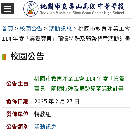
跳
至
選
單
主
首頁
>
校園公告
>
活動訊息
>
桃園市教育產業工會
要
114 年度「真愛寶貝」關懷特殊及弱勢兒童活動計畫
內
校園公告
容
區
桃園市教育產業工會 114 年度「真愛
公告主旨
寶貝」關懷特殊及弱勢兒童活動計畫
發佈日期
2025 年 2 月 27 日
發佈單位
特教組
公告類別
活動訊息