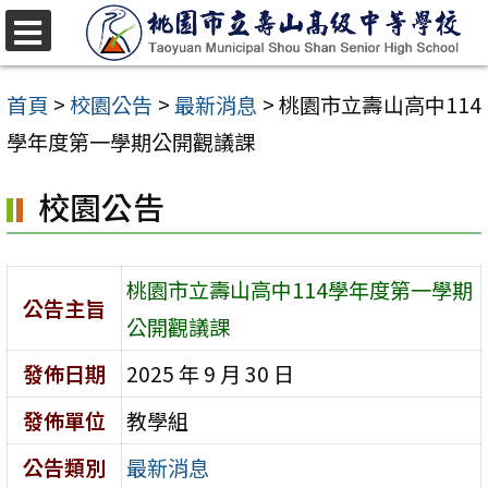
跳
至
選
單
主
首頁
>
校園公告
>
最新消息
>
桃園市立壽山高中114
要
學年度第一學期公開觀議課
內
校園公告
容
區
桃園市立壽山高中114學年度第一學期
公告主旨
公開觀議課
發佈日期
2025 年 9 月 30 日
發佈單位
教學組
公告類別
最新消息