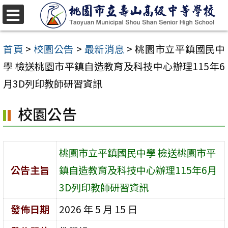
跳
至
選
單
主
首頁
>
校園公告
>
最新消息
>
桃園市立平鎮國民中
要
學 檢送桃園市平鎮自造教育及科技中心辦理115年6
內
月3D列印教師研習資訊
容
校園公告
區
桃園市立平鎮國民中學 檢送桃園市平
公告主旨
鎮自造教育及科技中心辦理115年6月
3D列印教師研習資訊
發佈日期
2026 年 5 月 15 日