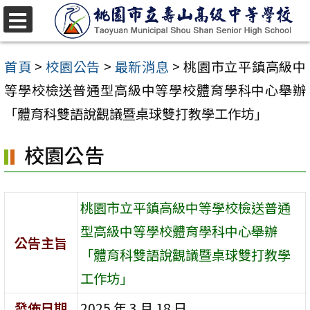
跳
至
選
單
主
首頁
>
校園公告
>
最新消息
>
桃園市立平鎮高級中
要
等學校檢送普通型高級中等學校體育學科中心舉辦
內
「體育科雙語說觀議暨桌球雙打教學工作坊」
容
校園公告
區
桃園市立平鎮高級中等學校檢送普通
型高級中等學校體育學科中心舉辦
公告主旨
「體育科雙語說觀議暨桌球雙打教學
工作坊」
發佈日期
2025 年 3 月 18 日