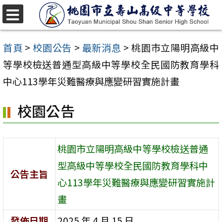
跳
至
選
單
主
首頁
>
校園公告
>
最新消息
>
桃園市立陽明高級中
要
等學校檢送普通型高級中等學校全民國防教育學科
內
中心113學年災難醫療與應變研習實施計畫
容
校園公告
區
桃園市立陽明高級中等學校檢送普通
型高級中等學校全民國防教育學科中
公告主旨
心113學年災難醫療與應變研習實施計
畫
發佈日期
2025 年 4 月 15 日