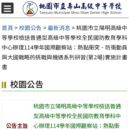
跳
至
選
單
主
首頁
>
校園公告
>
最新消息
>
桃園市立陽明高級中
要
等學校檢送普通型高級中等學校全民國防教育學科
內
中心辦理114學年國際觀察站：熱點衝突、防衛動員
容
與大國戰略的挑戰與機遇系列研習(第2場)實施計畫
區
書
校園公告
桃園市立陽明高級中等學校檢送普通
型高級中等學校全民國防教育學科中
公告主旨
心辦理114學年國際觀察站：熱點衝