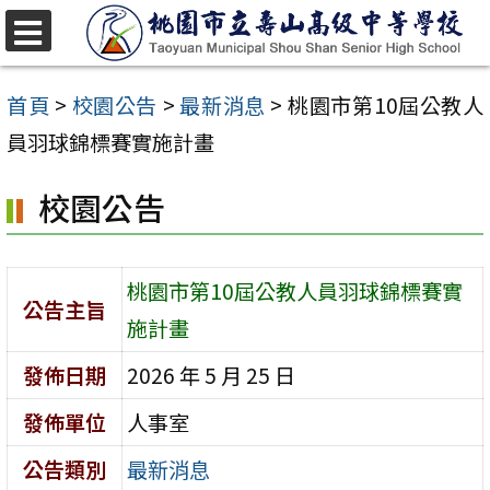
跳
至
選
單
主
首頁
>
校園公告
>
最新消息
>
桃園市第10屆公教人
要
員羽球錦標賽實施計畫
內
校園公告
容
區
桃園市第10屆公教人員羽球錦標賽實
公告主旨
施計畫
發佈日期
2026 年 5 月 25 日
發佈單位
人事室
公告類別
最新消息