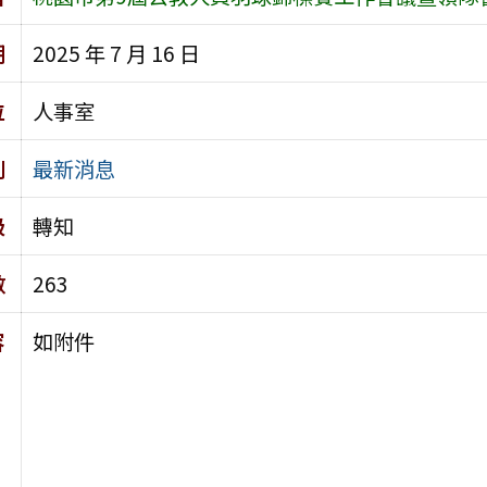
期
2025 年 7 月 16 日
位
人事室
別
最新消息
級
轉知
數
263
容
如附件