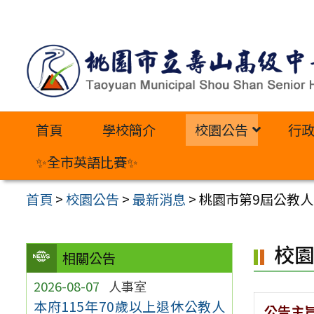
跳
至
主
要
內
首頁
學校簡介
校園公告
行
容
區
✨全市英語比賽✨
首頁
>
校園公告
>
最新消息
>
桃園市第9屆公教
校
相關公告
2026-08-07
人事室
本府115年70歲以上退休公教人
公告主