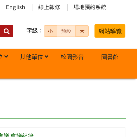
English
線上報修
場地預約系統
字級：
送出
網站導覽
小
預設
大
搜
尋：
位
其他單位
校園影音
圖書館
會議 會議紀錄