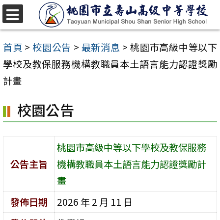
跳
至
選
單
主
首頁
>
校園公告
>
最新消息
>
桃園市高級中等以下
要
學校及教保服務機構教職員本土語言能力認證獎勵
內
計畫
容
校園公告
區
桃園市高級中等以下學校及教保服務
公告主旨
機構教職員本土語言能力認證獎勵計
畫
發佈日期
2026 年 2 月 11 日