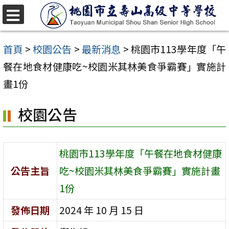
跳
至
選
單
主
首頁
>
校園公告
>
最新消息
>
桃園市113學年度「午
要
餐在地食材健康吃~校園米其林美食爭霸賽」實施計
內
畫1份
容
校園公告
區
桃園市113學年度「午餐在地食材健康
公告主旨
吃~校園米其林美食爭霸賽」實施計畫
1份
發佈日期
2024 年 10 月 15 日