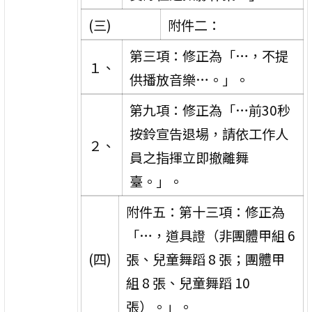
(三)
附件二：
第三項：修正為「…，不提
１、
供播放音樂…。」。
第九項：修正為「…前30秒
按鈴宣告退場，請依工作人
２、
員之指揮立即撤離舞
臺。」。
附件五：第十三項：修正為
「…，道具證（非團體甲組 6
(四)
張、兒童舞蹈 8 張；團體甲
組 8 張、兒童舞蹈 10
張）。」。