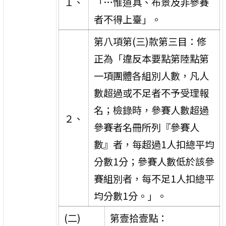
１、
「…惟道具、布景及非參賽
者不得上臺」。
第八項第(三)款第三目：修
正為「違反本要點第陸點第
一項團體各組別人數，凡人
數超過或不足者不予受理報
名；檢錄時，參賽人數超過
２、
參賽者名冊所列『參賽人
數』者，每超過1人扣總平均
分數1分；參賽人數低於該參
賽組別者，每不足1人扣總平
均分數1分。」。
(二)
第壹拾壹點：