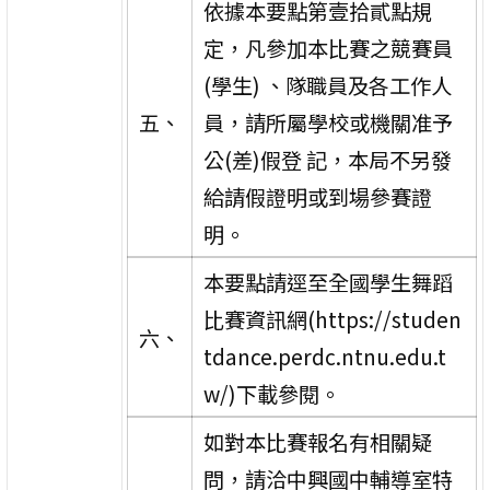
依據本要點第壹拾貳點規
定，凡參加本比賽之競賽員
(學生) 、隊職員及各工作人
五、
員，請所屬學校或機關准予
公(差)假登 記，本局不另發
給請假證明或到場參賽證
明。
本要點請逕至全國學生舞蹈
比賽資訊網(https://studen
六、
tdance.perdc.ntnu.edu.t
w/)下載參閱。
如對本比賽報名有相關疑
問，請洽中興國中輔導室特