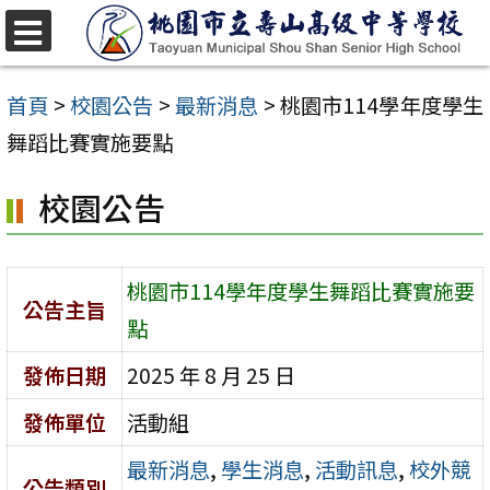
跳
至
選
單
主
首頁
>
校園公告
>
最新消息
>
桃園市114學年度學生
要
舞蹈比賽實施要點
內
校園公告
容
區
桃園市114學年度學生舞蹈比賽實施要
公告主旨
點
發佈日期
2025 年 8 月 25 日
發佈單位
活動組
最新消息
,
學生消息
,
活動訊息
,
校外競
公告類別