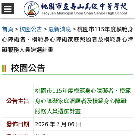
跳
至
選
單
主
首頁
>
校園公告
>
最新消息
>
桃園市115年度模範身
要
心障礙者、模範身心障礙家庭照顧者及模範身心障
內
礙服務人員遴選計畫
容
校園公告
區
桃園市115年度模範身心障礙者、模範
公告主旨
身心障礙家庭照顧者及模範身心障礙
服務人員遴選計畫
發佈日期
2026 年 7 月 06 日