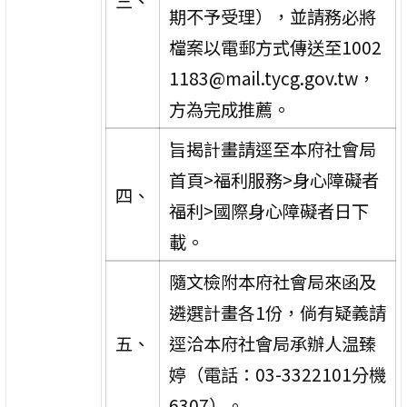
三、
期不予受理），並請務必將
檔案以電郵方式傳送至1002
1183@mail.tycg.gov.tw，
方為完成推薦。
旨揭計畫請逕至本府社會局
首頁>福利服務>身心障礙者
四、
福利>國際身心障礙者日下
載。
隨文檢附本府社會局來函及
遴選計畫各1份，倘有疑義請
五、
逕洽本府社會局承辦人温臻
婷（電話：03-3322101分機
6307）。