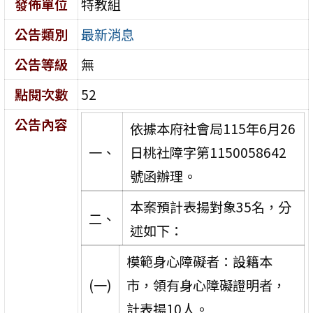
發佈單位
特教組
公告類別
最新消息
公告等級
無
點閱次數
52
公告內容
依據本府社會局115年6月26
一、
日桃社障字第1150058642
號函辦理。
本案預計表揚對象35名，分
二、
述如下：
模範身心障礙者：設籍本
(一)
市，領有身心障礙證明者，
計表揚10人。