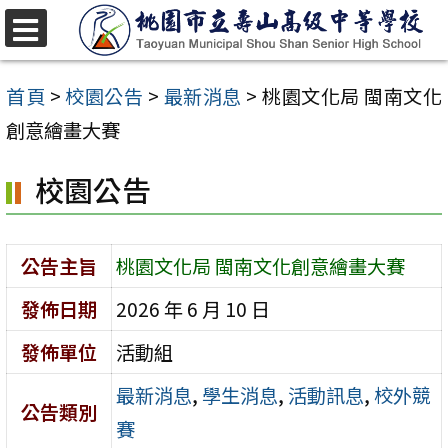
跳
至
選
單
主
首頁
>
校園公告
>
最新消息
>
桃園文化局 閩南文化
要
創意繪畫大賽
內
校園公告
容
區
公告主旨
桃園文化局 閩南文化創意繪畫大賽
發佈日期
2026 年 6 月 10 日
發佈單位
活動組
最新消息
,
學生消息
,
活動訊息
,
校外競
公告類別
賽