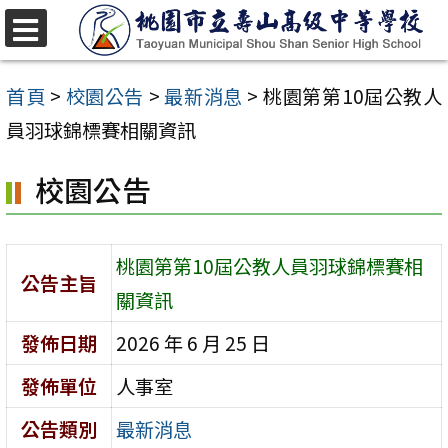
跳
至
選
單
主
首頁
>
校園公告
>
最新消息
>
桃園第第10屆公教人
要
員羽球錦標賽相關資訊
內
校園公告
容
區
桃園第第10屆公教人員羽球錦標賽相
公告主旨
關資訊
發佈日期
2026 年 6 月 25 日
發佈單位
人事室
公告類別
最新消息