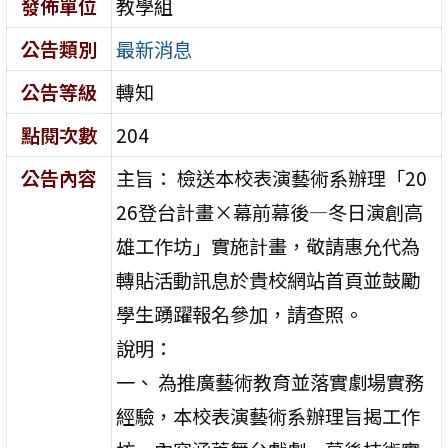
發佈單位
教學組
公告類別
最新消息
公告等級
轉知
點閱次數
204
公告內容
主旨： 檢送本校表演藝術系辦理「20
26登台計畫×幕前幕後—冬日演創高
雄工作坊」實施計畫，敬請惠允代為
轉貼活動訊息於貴校網站首頁並鼓勵
學生踴躍報名參加，請查照。
說明：
一、 為推廣藝術教育並落實劇場實務
經驗，本校表演藝術系辦理旨揭工作