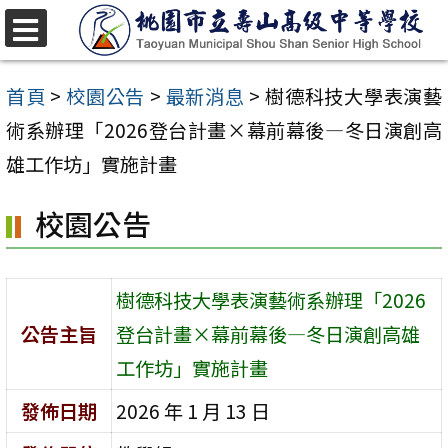
跳
至
選
單
主
首頁
>
校園公告
>
最新消息
>
樹德科技大學表演藝
要
術系辦理「2026登台計畫×幕前幕後—冬日演創高
內
雄工作坊」實施計畫
容
校園公告
區
樹德科技大學表演藝術系辦理「2026
公告主旨
登台計畫×幕前幕後—冬日演創高雄
工作坊」實施計畫
發佈日期
2026 年 1 月 13 日