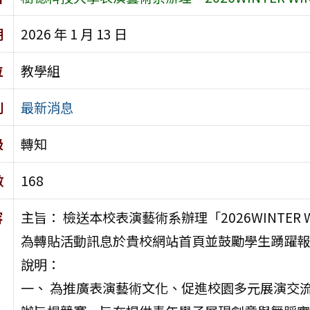
期
2026 年 1 月 13 日
位
教學組
別
最新消息
級
轉知
數
168
容
主旨： 檢送本校表演藝術系辦理「2026WINTE
為轉貼活動訊息於貴校網站首頁並鼓勵學生踴躍報
說明：
一、 為推廣表演藝術文化、促進校園多元展演交