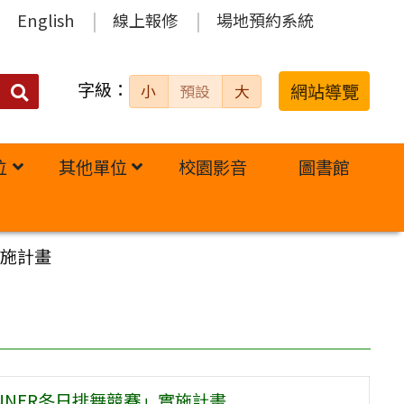
English
線上報修
場地預約系統
字級：
送出
網站導覽
小
預設
大
搜
尋：
位
其他單位
校園影音
圖書館
實施計畫
INNER冬日排舞競賽」實施計畫