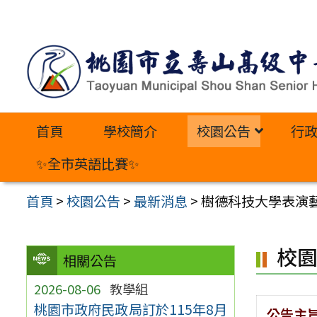
跳
至
主
要
內
首頁
學校簡介
校園公告
行
容
區
✨全市英語比賽✨
首頁
>
校園公告
>
最新消息
>
樹德科技大學表演藝術
校
相關公告
2026-08-06
教學組
桃園市政府民政局訂於115年8月
公告主