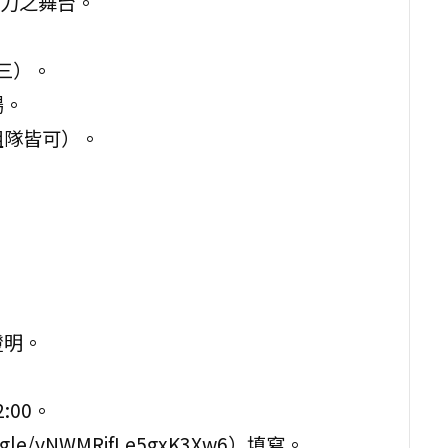
力之舞台。
期三）。
場。
組隊皆可）。
證明。
:00。
le/yNWMRjfLe5gxK3Xw6）填寫。