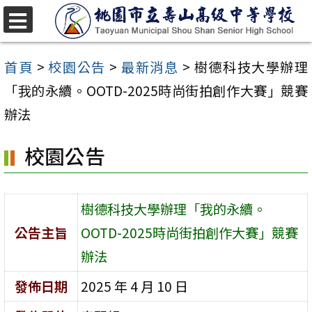
跳
至
選
單
主
首頁
>
校園公告
>
最新消息
>
樹德科技大學辦理
要
「我的永續。OOTD-2025時尚街拍創作大賽」競賽
內
辦法
容
校園公告
區
樹德科技大學辦理「我的永續。
公告主旨
OOTD-2025時尚街拍創作大賽」競賽
辦法
發佈日期
2025 年 4 月 10 日