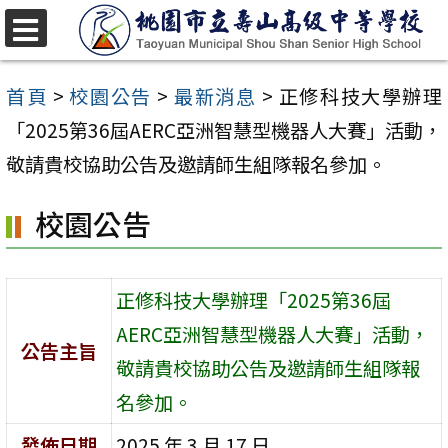
跳
至
選
單
主
首頁
>
校園公告
>
最新消息
>
正修科技大學辦理
要
「2025第36屆AERC亞洲智慧型機器人大賽」活動，
內
敬請貴校協助公告及邀請師生組隊報名參加。
容
校園公告
區
正修科技大學辦理「2025第36屆
AERC亞洲智慧型機器人大賽」活動，
公告主旨
敬請貴校協助公告及邀請師生組隊報
名參加。
發佈日期
2025 年 3 月 17 日