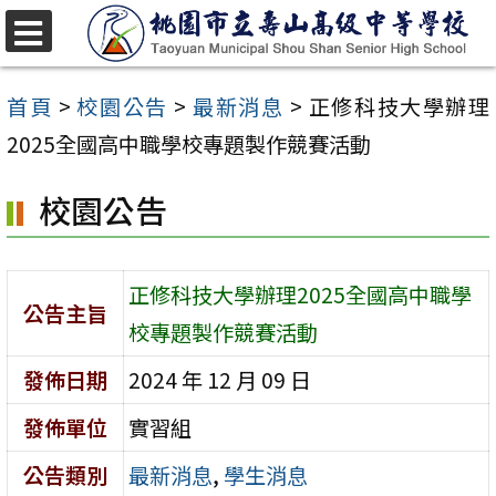
跳
至
選
單
主
首頁
>
校園公告
>
最新消息
>
正修科技大學辦理
要
2025全國高中職學校專題製作競賽活動
內
校園公告
容
區
正修科技大學辦理2025全國高中職學
公告主旨
校專題製作競賽活動
發佈日期
2024 年 12 月 09 日
發佈單位
實習組
公告類別
最新消息
,
學生消息